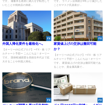
です。 備蓄米を政府に納入せず転売して
です。 ラーメン店倒産が4年ぶり減少した
いたことや焼肉店の倒産...
ことやマスク氏資産が...
FX
FX
外国人帰化要件を厳格化へ。
家賃値上げの交渉は撤回可能
か？
【オーリーch公式ブログ】ーFX・株 リア
ルチャート予想ー こんにちは！オーリー
【オーリーch公式ブログ】ーFX・株 リア
です。 国保軽減措置を高校生年代まで拡
ルチャート予想ー こんにちは！オーリー
大することや外国人帰化...
です。 家賃値上げの交渉は撤回可能であ
ることや、貴金属高騰で...
FX
FX