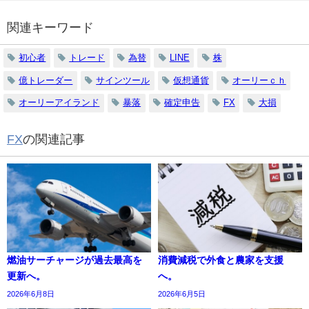
関連キーワード
初心者
トレード
為替
LINE
株
億トレーダー
サインツール
仮想通貨
オーリーｃｈ
オーリーアイランド
暴落
確定申告
FX
大損
FX
の関連記事
燃油サーチャージが過去最高を
消費減税で外食と農家を支援
更新へ。
へ。
2026年6月8日
2026年6月5日