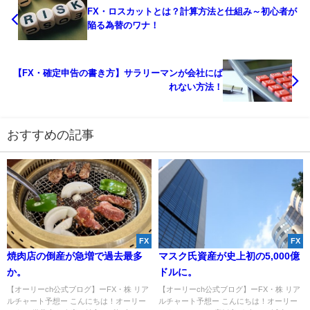
FX・ロスカットとは？計算方法と仕組み～初心者が
陥る為替のワナ！
【FX・確定申告の書き方】サラリーマンが会社にば
れない方法！
おすすめの記事
FX
FX
焼肉店の倒産が急増で過去最多
マスク氏資産が史上初の5,000億
か。
ドルに。
【オーリーch公式ブログ】ーFX・株 リア
【オーリーch公式ブログ】ーFX・株 リア
ルチャート予想ー こんにちは！オーリー
ルチャート予想ー こんにちは！オーリー