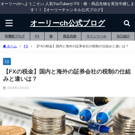
オーリーchへようこそ♪♪ 人気YouTuberが FX・株・商品先物を実況中継しま
す！！【オーリーチャンネル公式ブログ】
オーリーch公式ブログ
投機筋ブログ
FX
株
商品先物
サインツール
自己紹介
ホーム
FX
【FXの税金】国内と海外の証券会社の税制の仕組みと違いは？
FX
【FXの税金】国内と海外の証券会社の税制の仕組
みと違いは？
2019年1月23日