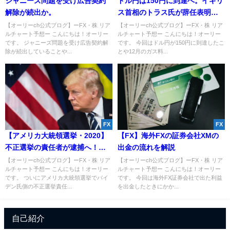
ジャニーズ問題を受け広告契約
ドル円は150円に到達へ。イギリ
解除が続出か。
ス首相のトラス氏が辞任表明
か。
【オーリーch公式ブログ】ーFX・株 リア
【オーリーch公式ブログ】ーFX・株 リア
ルチャート予想ー こんにちは！オーリー
ルチャート予想ー こんにちは！オーリー
です。 ジャニーズ問題を受け広告契約解
です。 今回はドル円が150円に到達したこ
除が続出していることや...
とや12月のガス料...
FX
FX
【アメリカ大統領選挙・2020】
【FX】海外FXの証券会社XMの
不正選挙の責任者が逮捕へ！つ
出金の流れを解説
いにトランプ氏逆転勝利か！？
【オーリーch公式ブログ】ーFX・株 リア
【オーリーch公式ブログ】ーFX・株 リア
ルチャート予想ー こんにちは！オーリー
ルチャート予想ー こんにちは！オーリー
です。 ついにアメリカ大統領選挙でバイ
です。 今回は海外FX証券会社で出た利益
デン氏側の不正選挙責任...
を出金したときにかか...
自己紹介