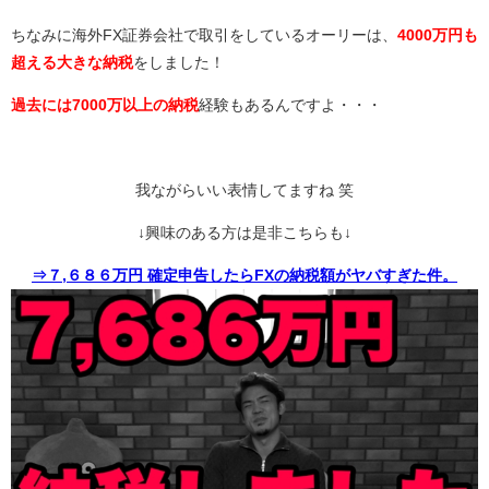
ちなみに海外FX証券会社で取引をしているオーリーは、
4000万円も
超える大きな納税
をしました！
過去には7000万以上の納税
経験もあるんですよ・・・
我ながらいい表情してますね 笑
↓興味のある方は是非こちらも↓
⇒７,６８６万円 確定申告したらFXの納税額がヤバすぎた件。