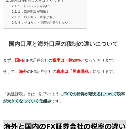
海外口座の4つ大きなメリット！
１．レバレッジが高い！
２．口座開設が簡単！
３．ロスカット水準が低い！
４．ゼロカットで追証が発生しない！
国内口座と海外口座の税制の違いについて
まず、
国内
のFX証券会社の
税率は
一律20%
となっております。
そして、
海外
のFX証券会社の
税率は
「累進課税」
になります。
「累進課税」とは、以下のように
FXでの所得が増えるにつれて税率
が大きくなっていく仕組み
です。