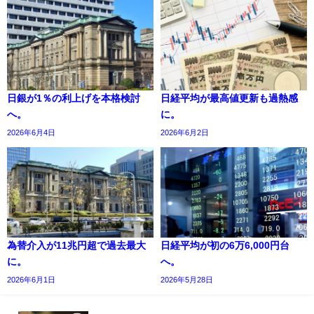
日銀が1％の利上げを本格検討
日経平均が最高値更新も過熱感
へ。
に。
2026年6月4日
2026年6月2日
為替介入が11兆円超で過去最大
日経平均が初の6万6,000円台
に。
へ。
2026年6月1日
2026年5月28日