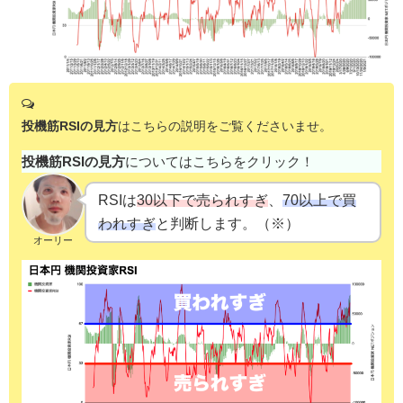
投機筋RSIの見方
はこちらの説明をご覧くださいませ。
投機筋RSIの見方
についてはこちらをクリック！
RSIは
30以下で売られすぎ
、
70以上で買
われすぎ
と判断します。（※）
オーリー