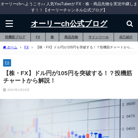
オーリーchへようこそ♪♪ 人気YouTuberが FX・株・商品先物を実況中継しま
す！！【オーリーチャンネル公式ブログ】
オーリーch公式ブログ
投機筋ブログ
FX
株
商品先物
サインツール
自己紹介
ホーム
FX
【株・FX】ドル円が105円を突破する！？投機筋チャートから解
説！
FX
【株・FX】ドル円が105円を突破する！？投機筋
チャートから解説！
2021年1月24日