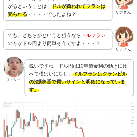
がるということは、
ドルが買われてフランは
リナさん
売られる
・・・・でしたよね？
でも、どちらかというと狙うなら
ドルフラン
の方がドル円より簡単そうですよ・・・？
リナさん
鋭いですね！ドル円は10年債金利の動きに比
べて横ばいに対し、
ドルフランはグランビル
オーリー
の法則8番で買いサインと明確になっていま
す。