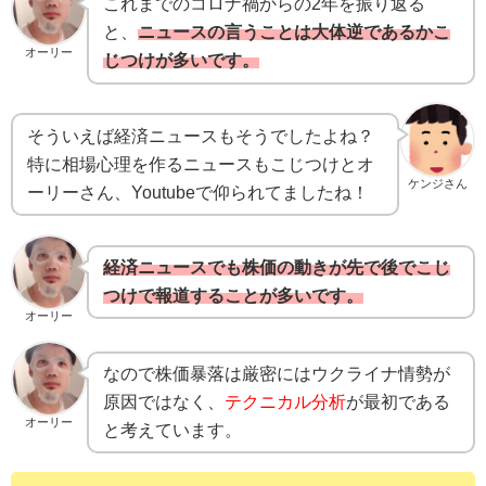
これまでのコロナ禍からの2年を振り返る
と、
ニュースの言うことは大体逆であるかこ
オーリー
じつけが多いです。
そういえば経済ニュースもそうでしたよね？
特に相場心理を作るニュースもこじつけとオ
ケンジさん
ーリーさん、Youtubeで仰られてましたね！
経済ニュースでも株価の動きが先で後でこじ
つけで報道することが多いです。
オーリー
なので株価暴落は厳密にはウクライナ情勢が
原因ではなく、
テクニカル分析
が最初である
オーリー
と考えています。