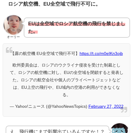
ロシア航空機、EU全空域で飛行不可に。
EUは全空域でロシア航空機の飛行を禁じまし
た。
オーリー
【露の航空機 EU全空域で飛行不可】
https://t.co/m0eIKn3ojb
欧州委員会は、ロシアのウクライナ侵攻を受けた制裁とし
て、ロシアの航空機に対し、EUの全空域を閉鎖すると発表し
た。ロシアの航空会社や個人のプライベートジェットなど
は、EU上空の飛行や、EU域内の空港の利用ができなくな
る。
— Yahoo!ニュース (@YahooNewsTopics)
February 27, 2022
え、飛行機にまで影響出ているんですか！？