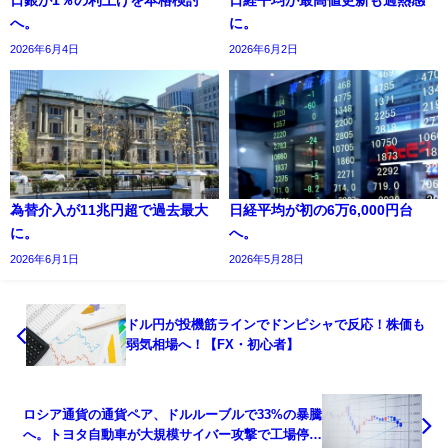
へ。
に。
2026年6月4日
2026年6月2日
為替介入が11兆円超で過去最大
日経平均が初の6万6,000円台
に。
へ。
2026年6月1日
2026年5月28日
ドル円が投機筋ラインでドンピシャで反応！株価も
弱気相場へ！【FX・初心者】
ロシア通貨の通貨ペア、ドルルーブルで33%の暴騰
へ。トヨタ自動車が大規模サイバー攻撃で工場停止