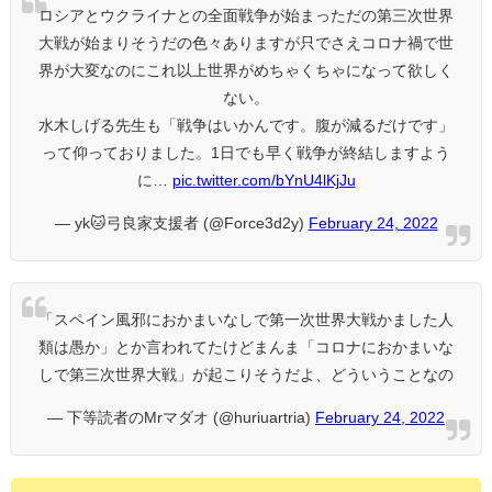
ロシアとウクライナとの全面戦争が始まっただの第三次世界
大戦が始まりそうだの色々ありますが只でさえコロナ禍で世
界が大変なのにこれ以上世界がめちゃくちゃになって欲しく
ない。
水木しげる先生も「戦争はいかんです。腹が減るだけです」
って仰っておりました。1日でも早く戦争が終結しますよう
に…
pic.twitter.com/bYnU4lKjJu
— yk🐱弓良家支援者 (@Force3d2y)
February 24, 2022
「スペイン風邪におかまいなしで第一次世界大戦かました人
類は愚か」とか言われてたけどまんま「コロナにおかまいな
しで第三次世界大戦」が起こりそうだよ、どういうことなの
— 下等読者のMrマダオ (@huriuartria)
February 24, 2022