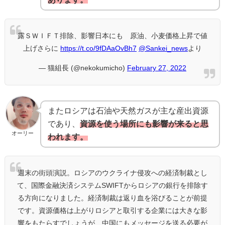
露ＳＷＩＦＴ排除、影響日本にも 原油、小麦価格上昇で値
上げさらに
https://t.co/9fDAaOvBh7
@Sankei_news
より
— 猫組長 (@nekokumicho)
February 27, 2022
またロシアは石油や天然ガスが主な産出資源
であり、
資源を使う場所にも影響が来ると思
オーリー
われます。
週末の街頭演説。ロシアのウクライナ侵攻への経済制裁とし
て、国際金融決済システムSWIFTからロシアの銀行を排除す
る方向になりました。経済制裁は返り血を浴びることが前提
です。資源価格は上がりロシアと取引する企業には大きな影
響をもたらすでしょうが、中国にもメッセージを送る必要が