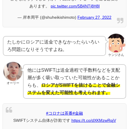
あります。
pic.twitter.com/5B4NTj8H8l
— 岸本周平 (@shuheikishimoto)
February 27, 2022
たしかにロシアに送金できなかったらいろい
ろ問題になりそうですよね。
ケンジさん
他にはSWIFTは送金過程で手数料などを支配
層が多く吸い取っていた可能性があることか
オーリー
らも、
ロシアがSWIFTを抜けることで金融シ
ステムを変えた可能性も考えられます。
#コロナは茶番
#金融
SWIFTシステム自体が詐欺です
https://t.co/dXKMzwRqjV