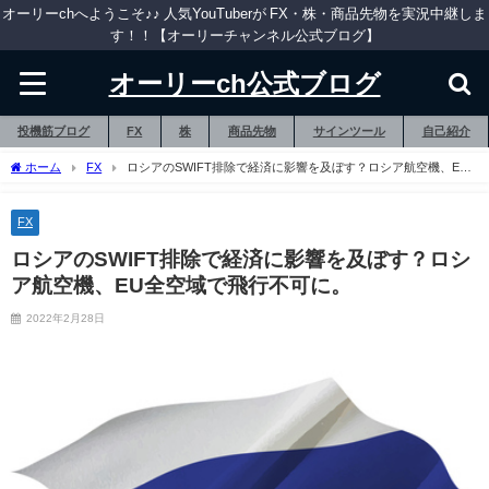
オーリーchへようこそ♪♪ 人気YouTuberが FX・株・商品先物を実況中継しま
す！！【オーリーチャンネル公式ブログ】
オーリーch公式ブログ
投機筋ブログ
FX
株
商品先物
サインツール
自己紹介
ホーム
FX
ロシアのSWIFT排除で経済に影響を及ぼす？ロシア航空機、EU
全空域で飛行不可に。
FX
ロシアのSWIFT排除で経済に影響を及ぼす？ロシ
ア航空機、EU全空域で飛行不可に。
2022年2月28日