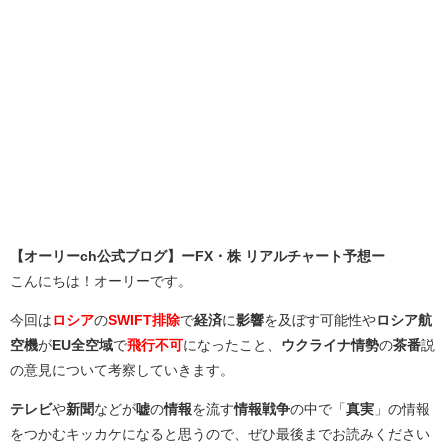
【オーリーch公式ブログ】ーFX・株 リアルチャート予想ー
こんにちは！オーリーです。
今回は
ロシア
の
SWIFT排除
で
経済
に
影響
を及ぼす可能性や
ロシア航
空機
が
EU全空域
で
飛行不可
になったこと、
ウクライナ情勢
の
茶番
説
の意見について考察していきます。
テレビ
や
新聞
などが
嘘
の
情報
を流す
情報戦争
の中で「
真実
」の情報
をつかむキッカケになると思うので、ぜひ最後までお読みください