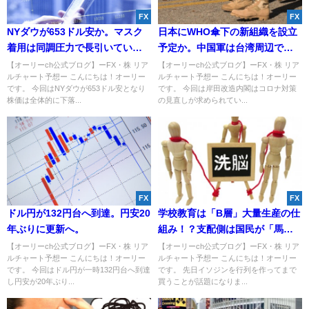
FX
FX
NYダウが653ドル安か。マスク
日本にWHO傘下の新組織を設立
着用は同調圧力で長引いてい
予定か。中国軍は台湾周辺で実
る？
施していた軍事演習を完了へ。
【オーリーch公式ブログ】ーFX・株 リア
【オーリーch公式ブログ】ーFX・株 リア
ルチャート予想ー こんにちは！オーリー
ルチャート予想ー こんにちは！オーリー
です。 今回はNYダウが653ドル安となり
です。 今回は岸田改造内閣はコロナ対策
株価は全体的に下落...
の見直しが求められてい...
FX
FX
ドル円が132円台へ到達。円安20
学校教育は「B層」大量生産の仕
年ぶりに更新へ。
組み！？支配側は国民が「馬
鹿」になることを望んでい
【オーリーch公式ブログ】ーFX・株 リア
【オーリーch公式ブログ】ーFX・株 リア
ルチャート予想ー こんにちは！オーリー
ルチャート予想ー こんにちは！オーリー
る！？
です。 今回はドル円が一時132円台へ到達
です。 先日イソジンを行列を作ってまで
し円安が20年ぶり...
買うことが話題になりま...