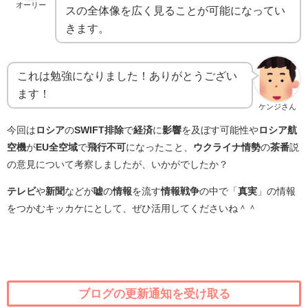
オーリー
スの全体像を広く見ることが可能になってい
きます。
これは勉強になりました！ありがとうござい
ます！
ケンジさん
今回は
ロシア
の
SWIFT排除
で
経済
に
影響
を及ぼす可能性や
ロシア航
空機
が
EU全空域
で
飛行不可
になったこと、
ウクライナ情勢
の
茶番
説
の意見について考察しましたが、いかがでしたか？
テレビ
や
新聞
などが
嘘
の
情報
を流す
情報戦争
の中で「
真実
」の情報
をつかむキッカケにとして、ぜひ活用してくださいね＾＾
ブログの更新通知を受け取る