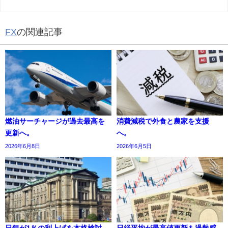
FX
の関連記事
燃油サーチャージが過去最高を
消費減税で外食と農家を支援
更新へ。
へ。
2026年6月8日
2026年6月5日
日銀が1％の利上げを本格検討
日経平均が最高値更新も過熱感