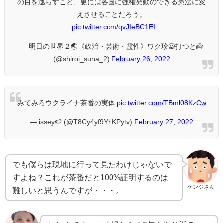
の目を逸らすこと、更には各国に強権発動のできる憲法に変
えさせることだろう。
.
pic.twitter.com/qvJIeBC1EI
— 明日の世界２🌏《政治・芸術・霊性》ワク珍🙅打つと👼
(@shiroi_suna_2)
February 26, 2022
みてみろウクライナ茶番の実体
pic.twitter.com/TBml08KzCw
— issey🍉 (@T8Cy4yf9YhKPytv)
February 27, 2022
でも僕らは現地に行って見たわけじゃないで
すよね？これが茶番だと100%証明するのは
ケンジさん
難しいと思うんですが・・・。