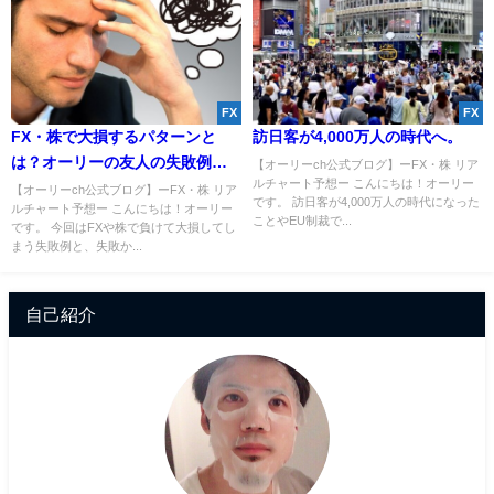
FX
FX
FX・株で大損するパターンと
訪日客が4,000万人の時代へ。
は？オーリーの友人の失敗例を
【オーリーch公式ブログ】ーFX・株 リア
ルチャート予想ー こんにちは！オーリー
解説します！【初心者必見】
【オーリーch公式ブログ】ーFX・株 リア
です。 訪日客が4,000万人の時代になった
ルチャート予想ー こんにちは！オーリー
ことやEU制裁で...
です。 今回はFXや株で負けて大損してし
まう失敗例と、失敗か...
自己紹介