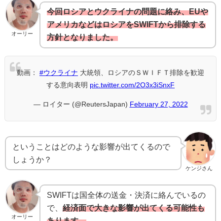
今回ロシアとウクライナの問題に絡み、EUや
アメリカなどはロシアをSWIFTから排除する
オーリー
方針となりました。
動画：
#ウクライナ
大統領、ロシアのＳＷＩＦＴ排除を歓迎
する意向表明
pic.twitter.com/2O3x3iSnxF
— ロイター (@ReutersJapan)
February 27, 2022
ということはどのような影響が出てくるので
しょうか？
ケンジさん
SWIFTは国全体の送金・決済に絡んでいるの
で、
経済面で大きな影響が出てくる可能性も
オーリー
あります。