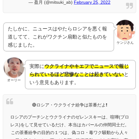
— 盈月 (@mitsuki_ab)
February 25, 2022
たしかに、ニュースはやたらロシアを悪く報
道してて、これがワクチン扇動と似たものを
ケンジさん
感じました。
実際に
ウクライナやキエフでニュースで報じ
られているほど悲惨なことは起きていない
と
オーリー
いう意見もあります。
🔴ロシア・ウクライナ紛争は茶番だよ❗
ロシアのプーチンとウクライナのゼレンスキーは、喧嘩(プロ
レス)をして見せているだけ、本当はカバールの仲間同士だ。
この茶番紛争の目的の１つは、偽コロ・毒ワク騒動から人々