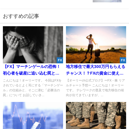
に。
おすすめの記事
FX
FX
【FX】マーチンゲールの恐怖！
地方移住で最大300万円もらえる
初心者を破産に追い込む罠と
チャンス！？FXの資金に使える
は！？
のか！？
こんにちは！オーリーです。 今回はFXを
【オーリーch公式ブログ】ーFX・株 リア
されているとよく耳にする「マーチンゲー
ルチャート予想ー こんにちは！オーリー
ル」の仕組みと、そこに潜む「必勝法の
です。 テレワークの普及で地方移住の傾
罠」について お話していき...
向が出てきていますが、...