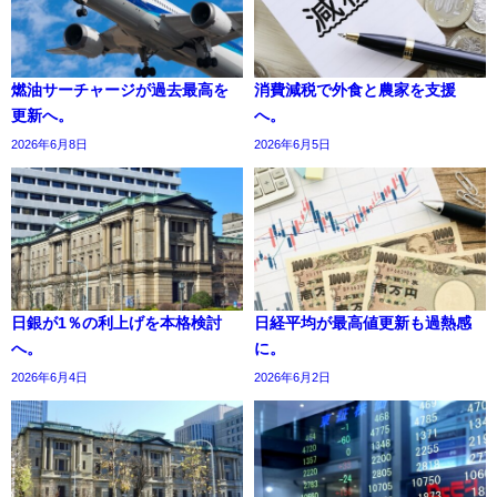
燃油サーチャージが過去最高を
消費減税で外食と農家を支援
更新へ。
へ。
2026年6月8日
2026年6月5日
日銀が1％の利上げを本格検討
日経平均が最高値更新も過熱感
へ。
に。
2026年6月4日
2026年6月2日