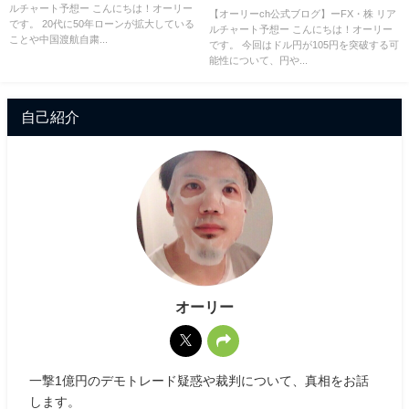
ルチャート予想ー こんにちは！オーリー
解説！
【オーリーch公式ブログ】ーFX・株 リア
です。 20代に50年ローンが拡大している
ルチャート予想ー こんにちは！オーリー
ことや中国渡航自粛...
です。 今回はドル円が105円を突破する可
能性について、円や...
自己紹介
オーリー
一撃1億円のデモトレード疑惑や裁判について、真相をお話
します。