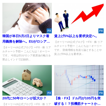
FX
FX
韓国が本日5月2日よりマスク着
賃上げ5%以上を要求決定へ。
用義務を解除へ。EUがロシア産
【オーリーch公式ブログ】ーFX・株 リア
ルチャート予想ー こんにちは！オーリー
原油の輸入を禁止か。
【オーリーch公式ブログ】ーFX・株 リア
です。 防衛増税を先送り論とすることや
ルチャート予想ー こんにちは！オーリー
賃上げ5%以上を要求決...
です。 今回はEUがロシア産原油の輸入を
禁止しインドで記録的...
FX
FX
20代に50年ローンが拡大か？
【株・FX】ドル円が105円を突
破する！？投機筋チャートから
【オーリーch公式ブログ】ーFX・株 リア