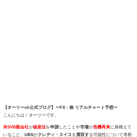
【オーリーch公式ブログ】ーFX・株 リアルチャート予想ー
こんにちは！オーリーです。
米SVB親会社
が
破産法
を
申請
したことや
市場
が
危機再来
に身構えて
いること、
UBS
が
クレディ・スイス
を
買収す
る可能性について考察