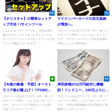
FX
FX
【オリスキャ】の簡単セットア
マイナンバーカードの自主返納
ップ方法！/サインツール
が増加へ。
こんにちは！オーリーです。 今日は僕の
【オーリーch公式ブログ】ーFX・株 リア
脳みそがたっぷりつまったサインツール、
ルチャート予想ー こんにちは！オーリー
オーリーアイランド３のセットアップ方法
です。 マイナンバーカードの自主返納が
について解説していきます！...
増加したことや食品値上...
株
FX
【今後の株価・予想】オースト
岸田政権が10万円給付に積極
ラリア株が爆上げ！？FOMCで
的！？シドニー、100日ぶりにロ
どう動く？
ックダウン解除！
【オーリーch公式ブログ】ーFX・株 リア
【オーリーch公式ブログ】ーFX・株 リア
ルチャート予想ー こんにちは！オーリー
ルチャート予想ー こんにちは！オーリー
です。 オーストラリア株をロットを張っ
です。 今回は岸田政権が10万円給付に積
て狙っていたオーリーで...
極的なことやシドニー...