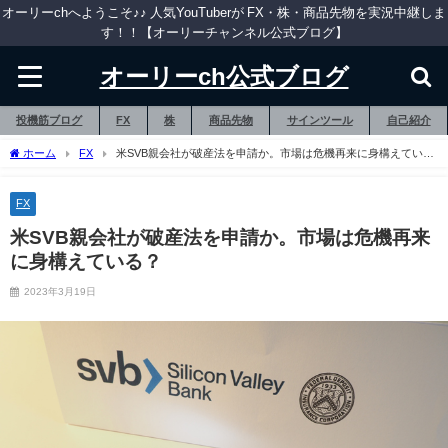
オーリーchへようこそ♪♪ 人気YouTuberが FX・株・商品先物を実況中継しま
す！！【オーリーチャンネル公式ブログ】
オーリーch公式ブログ
投機筋ブログ
FX
株
商品先物
サインツール
自己紹介
ホーム
FX
米SVB親会社が破産法を申請か。市場は危機再来に身構えてい
る？
FX
米SVB親会社が破産法を申請か。市場は危機再来
に身構えている？
2023年3月19日