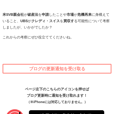
米SVB親会社
が
破産法
を
申請
したことや
市場
が
危機再来
に身構えて
いること、
UBS
が
クレディ・スイス
を
買収す
る可能性について考察
しましたが、いかがでしたか？
これからの考察にぜひ役立ててくださいね。
ブログの更新通知を受け取る
ページ左下のこちらのアイコンを押せば
ブログ更新時に通知を受け取れます！
（※iPhoneには対応しておりません。）