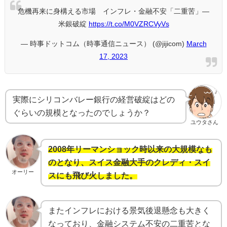
危機再来に身構える市場 インフレ・金融不安「二重苦」―
米銀破綻
https://t.co/M0VZRCVyVs
— 時事ドットコム（時事通信ニュース） (@jijicom)
March
17, 2023
実際にシリコンバレー銀行の経営破綻はどの
ぐらいの規模となったのでしょうか？
ユウタさん
2008年リーマンショック時以来の大規模なも
のとなり、スイス金融大手のクレディ・スイ
オーリー
スにも飛び火しました。
またインフレにおける景気後退懸念も大きく
なっており、金融システム不安の二重苦とな