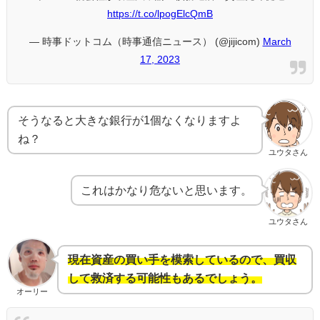
https://t.co/lpogElcQmB
— 時事ドットコム（時事通信ニュース） (@jijicom)
March
17, 2023
そうなると大きな銀行が1個なくなりますよ
ね？
ユウタさん
これはかなり危ないと思います。
ユウタさん
現在資産の買い手を模索しているので、買収
して救済する可能性もあるでしょう。
オーリー