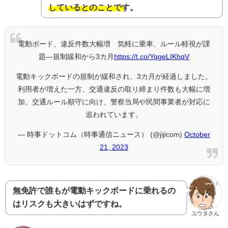
しているとのことです。
電動ボード、違反件数大幅増 気軽に乗車、ルール軽視が課
題―規制緩和から3カ月
https://t.co/YqgeLIKhqV
電動キックボードの規制が緩和され、3カ月が経過しました。
利用者が増えた一方、交通違反の取り締まり件数も大幅に増
加。交通ルール順守に向け、警察当局や民間事業者が対応に
追われています。
— 時事ドットコム（時事通信ニュース） (@jijicom)
October
21, 2023
無免許で誰もが電動キックボードに乗れるの
はリスクも大きいはずですね。
ユウタさん