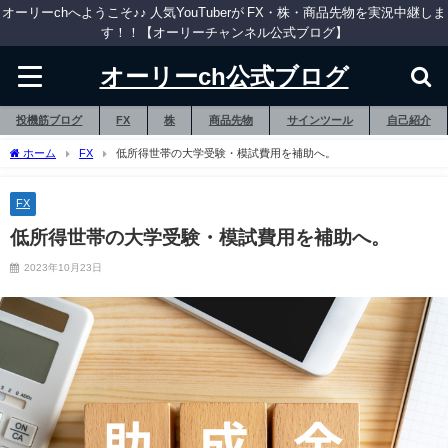
オーリーchへようこそ♪♪ 人気YouTuberが FX・株・商品先物を実況中継しま
す！！【オーリーチャンネル公式ブログ】
オーリーch公式ブログ
投機筋ブログ
FX
株
商品先物
サインツール
自己紹介
ホーム
FX
低所得世帯の大学受験・模試費用を補助へ。
FX
低所得世帯の大学受験・模試費用を補助へ。
2023年10月23日