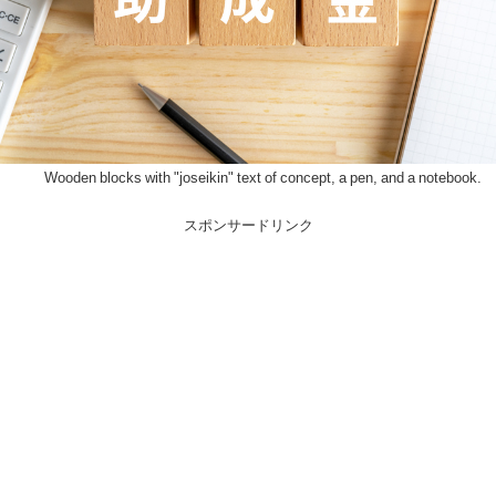
Wooden blocks with "joseikin" text of concept, a pen, and a notebook.
スポンサードリンク