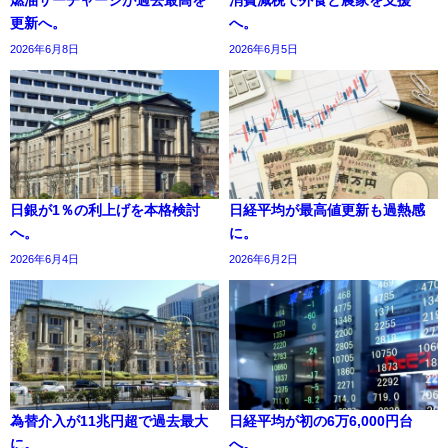
燃油サーチャージが過去最高を
消費減税で外食と農家を支援
更新へ。
へ。
2026年6月8日
2026年6月5日
日銀が1％の利上げを本格検討
日経平均が最高値更新も過熱感
へ。
に。
2026年6月4日
2026年6月2日
為替介入が11兆円超で過去最大
日経平均が初の6万6,000円台
に。
へ。