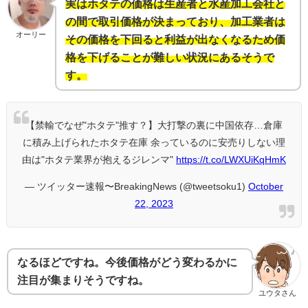
実はホタテの価格は生産者と水産加工会社と
の間で取引価格が決まっており、加工業者は
オーリー
その価格を下回ると利益が出なくなるため価
格を下げることが難しい状況にあるそうで
す。
【禁輸でなぜ"ホタテ"推す？】大打撃の裏に中国依存…倉庫
に積み上げられたホタテ在庫 余っているのに安売りしない理
由は"ホタテ業界が抱えるジレンマ"
https://t.co/LWXUiKqHmK
— ツイッター速報〜BreakingNews (@tweetsoku1)
October
22, 2023
なるほどですね。今後価格がどう変わるかに
注目が集まりそうですね。
ユウタさん