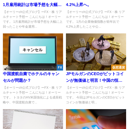
1月雇用統計は市場予想を大幅に
4.2%上昇へ。
上回る。
【オーリーch公式ブログ】ーFX・株 リア
【オーリーch公式ブログ】ーFX・株 リア
ルチャート予想ー こんにちは！オーリー
ルチャート予想ー こんにちは！オーリー
です。 1月雇用統計が市場予想を大幅に上
です。 1月の企業物価指数が前年比で
回ったことや年金運用...
4.2%上昇したことや公...
FX
仮想通貨
中国渡航自粛でホテルのキャン
JPモルガンのCEOがビットコイ
セルが問題か？
ンが無価値と明言！中国の恒大
集団、ドル建て利払い3度目の見
【オーリーch公式ブログ】ーFX・株 リア
【オーリーch公式ブログ】ーFX・株 リア
ルチャート予想ー こんにちは！オーリー
ルチャート予想ー こんにちは！オーリー
送りでデフォルト近し！？
です。 トヨタのHV米国強化による成長戦
です。 今回はJPモルガンのCEOがビット
略や、中国渡航自粛で...
コインが無価値と明...