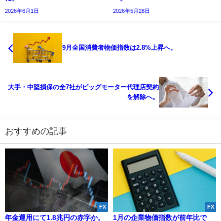
2026年6月1日
2026年5月28日
9月全国消費者物価指数は2.8%上昇へ。
大手・中堅損保の全7社がビッグモーター代理店契約
を解除へ。
おすすめの記事
FX
FX
年金運用にて1.8兆円の赤字か。
1月の企業物価指数が前年比で