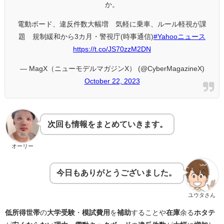
か。
電動ボード、違反件数大幅増 気軽に乗車、ルール軽視が課
題 規制緩和から3カ月・警視庁(時事通信)
#Yahooニュース
https://t.co/JS70zzM2DN
— MagX（ニューモデルマガジンX） (@CyberMagazineX)
October 22, 2023
次回も情報をまとめていきます。
オーリー
今日もありがとうございました。
ユウタさん
低所得世帯
の
大学受験
・
模試費用
を
補助
することや
在庫
余る
ホタテ