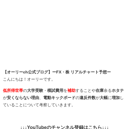
【オーリーch公式ブログ】ーFX・株 リアルチャート予想ー
こんにちは！オーリーです。
低所得世帯
の
大学受験
・
模試費用
を
補助
することや
在庫
余る
ホタテ
が
安くならない理由
、
電動キックボード
の
違反件数
が
大幅
に
増加
し
ていることについて考察していきます。
↓↓↓YouTubeのチャンネル登録はこちら↓↓↓