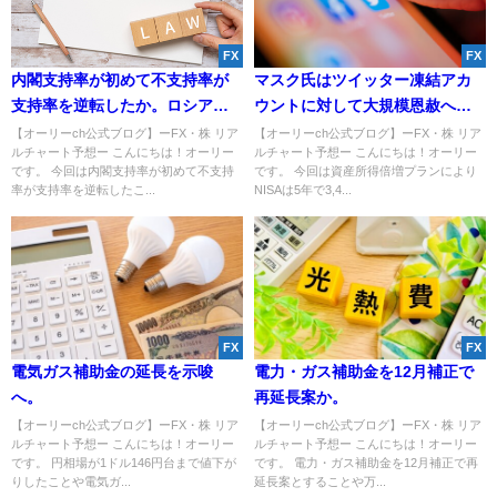
FX
FX
内閣支持率が初めて不支持率が
マスク氏はツイッター凍結アカ
支持率を逆転したか。ロシアの
ウントに対して大規模恩赦へ。
ウクライナ併合は合憲判断に。
資産所得倍増プランにより、
【オーリーch公式ブログ】ーFX・株 リア
【オーリーch公式ブログ】ーFX・株 リア
ルチャート予想ー こんにちは！オーリー
ルチャート予想ー こんにちは！オーリー
NISAは5年で3,400万口座に倍増
です。 今回は内閣支持率が初めて不支持
です。 今回は資産所得倍増プランにより
へ。
率が支持率を逆転したこ...
NISAは5年で3,4...
FX
FX
電気ガス補助金の延長を示唆
電力・ガス補助金を12月補正で
へ。
再延長案か。
【オーリーch公式ブログ】ーFX・株 リア
【オーリーch公式ブログ】ーFX・株 リア
ルチャート予想ー こんにちは！オーリー
ルチャート予想ー こんにちは！オーリー
です。 円相場が1ドル146円台まで値下が
です。 電力・ガス補助金を12月補正で再
りしたことや電気ガ...
延長案とすることや万...