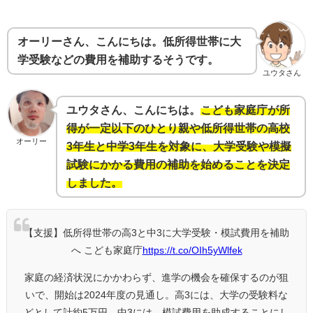
オーリーさん、こんにちは。低所得世帯に大
学受験などの費用を補助するそうです。
ユウタさん
ユウタさん、こんにちは。
こども家庭庁が所
得が一定以下のひとり親や低所得世帯の高校
オーリー
3年生と中学3年生を対象に、大学受験や模擬
試験にかかる費用の補助を始めることを決定
しました。
【支援】低所得世帯の高3と中3に大学受験・模試費用を補助
へ こども家庭庁
https://t.co/OIh5yWlfek
家庭の経済状況にかかわらず、進学の機会を確保するのが狙
いで、開始は2024年度の見通し。高3には、大学の受験料な
どとして計約5万円、中3には、模試費用を助成することにし