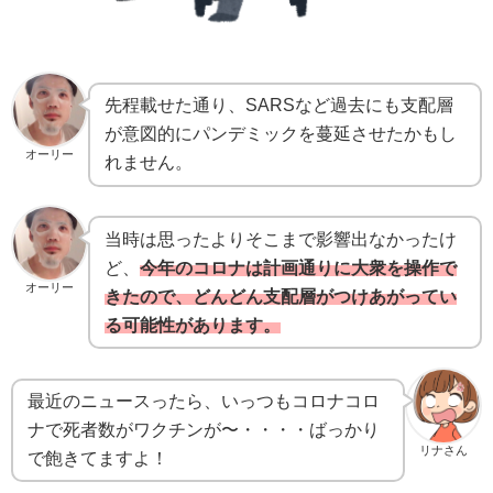
先程載せた通り、SARSなど過去にも支配層
が意図的にパンデミックを蔓延させたかもし
オーリー
れません。
当時は思ったよりそこまで影響出なかったけ
ど、
今年のコロナは計画通りに大衆を操作で
オーリー
きたので、どんどん支配層がつけあがってい
る可能性があります。
最近のニュースったら、いっつもコロナコロ
ナで死者数がワクチンが〜・・・・ばっかり
リナさん
で飽きてますよ！