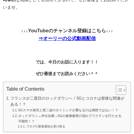
いませ。
↓↓↓YouTubeのチャンネル登録はこちら↓↓↓
⇒オーリーの公式動画配信
では、今日のお話に入ります！！
ぜひ最後までお読みください＾＾
Table of Contents
フランスが二度目のロックダウンへ！5Gとコロナは密接な関連が
ある！？
5Gスマホ発売と第二波のタイミングが重なるのは偶然ではない！？
ロックダウン→外出自粛→5Gの健康被害の流れでワクチンを打たせる
可能性！？
ブログの更新通知を受け取る