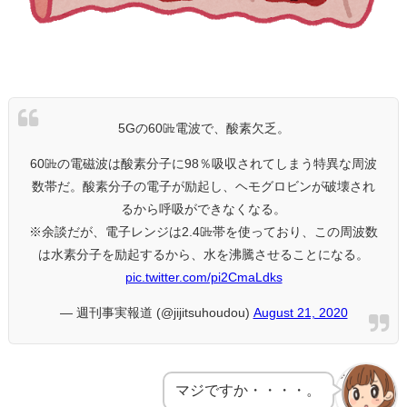
5Gの60㎓電波で、酸素欠乏。
60㎓の電磁波は酸素分子に98％吸収されてしまう特異な周波
数帯だ。酸素分子の電子が励起し、ヘモグロビンが破壊され
るから呼吸ができなくなる。
※余談だが、電子レンジは2.4㎓帯を使っており、この周波数
は水素分子を励起するから、水を沸騰させることになる。
pic.twitter.com/pi2CmaLdks
— 週刊事実報道 (@jijitsuhoudou)
August 21, 2020
マジですか・・・・。