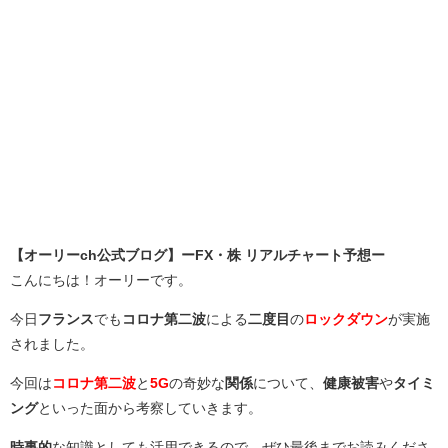
【オーリーch公式ブログ】ーFX・株 リアルチャート予想ー
こんにちは！オーリーです。
今日
フランス
でも
コロナ第二波
による
二度目
の
ロックダウン
が実施
されました。
今回は
コロナ第二波
と
5G
の奇妙な
関係
について、
健康被害
や
タイミ
ング
といった面から考察していきます。
時事的
な知識としても活用できるので、ぜひ最後までお読みくださ