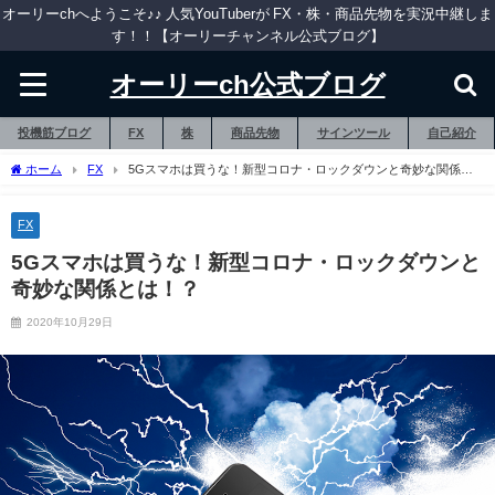
オーリーchへようこそ♪♪ 人気YouTuberが FX・株・商品先物を実況中継しま
す！！【オーリーチャンネル公式ブログ】
オーリーch公式ブログ
投機筋ブログ
FX
株
商品先物
サインツール
自己紹介
ホーム
FX
5Gスマホは買うな！新型コロナ・ロックダウンと奇妙な関係と
は！？
FX
5Gスマホは買うな！新型コロナ・ロックダウンと
奇妙な関係とは！？
2020年10月29日