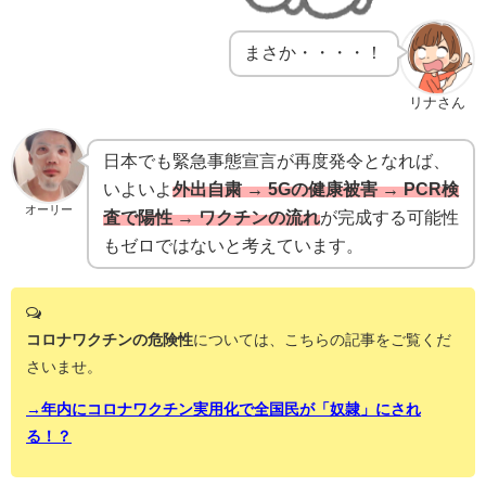
まさか・・・・！
リナさん
日本でも緊急事態宣言が再度発令となれば、
いよいよ
外出自粛 → 5Gの健康被害 → PCR検
オーリー
査で陽性 → ワクチンの流れ
が完成する可能性
もゼロではないと考えています。
コロナワクチンの危険性
については、こちらの記事をご覧くだ
さいませ。
→年内にコロナワクチン実用化で全国民が「奴隷」にされ
る！？