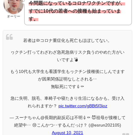
今問題になっているコロナワクチンですが、
すでに10代の若者への接種も始まっていま
オーリー
す。
若者は🦠コロナ重症化も死亡もほぼしてない。
ヮクチン打ってわざわざ急死急病リスク負うのやめた方がい
いですよ💣
もう10代も大学生も看護学生もヮクチン接種後にしんでます
が因果関係証明なしとされる‥
無駄死にです💉⚰
急に失明、脱毛、車椅子や寝たきり生活になるかも。受け入
れられますか？
pic.twitter.com/gBBt5f3ioz
— スーナちゃん@長期的副反応は不明💉⚰ 😈祖母が接種して
絶望中‥ 😢こんかつ‥するんだっけ？ (@esrun202105)
August 10, 2021