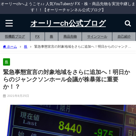
オーリーchへようこそ♪♪ 人気YouTuberが FX・株・商品先物を実況中継しま
す！！【オーリーチャンネル公式ブログ】
オーリーch公式ブログ
投機筋ブログ
FX
株
商品先物
サインツール
自己紹介
ホーム
株
緊急事態宣言の対象地域をさらに追加へ！明日からのジャンクソ
ンホール会議が株暴落に重要か！？
株
緊急事態宣言の対象地域をさらに追加へ！明日か
らのジャンクソンホール会議が株暴落に重要
か！？
2021年8月25日