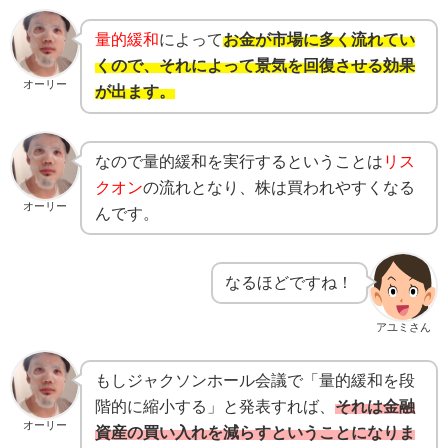
量的緩和
によって
お金が市場に多く流れてい
くので、それによって景気を回復させる効果
オーリー
が出ます。
なので量的緩和を実行するということは
リス
クオン
の流れとなり、株は買われやすくなる
オーリー
んです。
なるほどですね！
アユミさん
もしジャクソンホール会議で「量的緩和を段
階的に縮小する」と発表すれば、
それは金融
オーリー
資産の買い入れを減らすということになりま