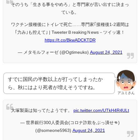
そのうち「生きる事をやめろ」と専門家が言い出すに決まっ
ている。
ワクチン接種後にトイレで死亡……専門家｢接種後1-2週間は
｢力み｣も控えて｣ | TweeterＢreakingＮews－ツイッ速！
https://t.co/BkwADCKTDR
— メタモルフォーゼ (@Ogtimeuko)
August 24, 2021
すでに国民の半数以上が打ってしまったか
ら、秋にはより死者が増えそうですね。
アユミさん
大塚製薬は知ってたようです。
pic.twitter.com/UTkH4R4ULt
— 世界銀行300人委員会(コロナ詐欺をぶっ潰せ👊)
(@someone5963)
August 24, 2021