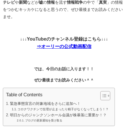
テレビ
や
新聞
などが
嘘
の
情報
を流す
情報戦争
の中で「
真実
」の情報
をつかむキッカケになると思うので、ぜひ最後までお読みください
ませ。
↓↓↓YouTubeのチャンネル登録はこちら↓↓↓
⇒オーリーの公式動画配信
では、今日のお話に入ります！！
ぜひ最後までお読みください＾＾
Table of Contents
緊急事態宣言の対象地域をさらに追加へ！
コロナワクチンで生理が止まったり精子がなくなってしまう！？
明日からのジャンクソンホール会議が株暴落に重要か！？
ブログの更新通知を受け取る