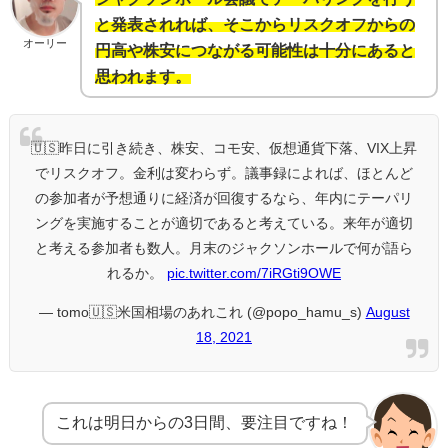
と発表されれば、そこからリスクオフからの
オーリー
円高や株安につながる可能性は十分にあると
思われます。
🇺🇸昨日に引き続き、株安、コモ安、仮想通貨下落、VIX上昇
でリスクオフ。金利は変わらず。議事録によれば、ほとんど
の参加者が予想通りに経済が回復するなら、年内にテーパリ
ングを実施することが適切であると考えている。来年が適切
と考える参加者も数人。月末のジャクソンホールで何が語ら
れるか。
pic.twitter.com/7iRGti9OWE
— tomo🇺🇸米国相場のあれこれ (@popo_hamu_s)
August
18, 2021
これは明日からの3日間、要注目ですね！