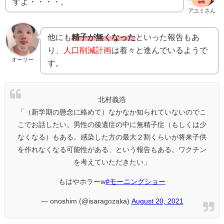
すよ・・・・。
アユミさん
他にも
精子が無くなった
といった報告もあ
り、
人口削減計画
は着々と進んでいるようで
オーリー
す。
北村義浩
「（新学期の懸念に絡めて）なかなか知られていないのでこ
こでお話したい。男性の後遺症の中に無精子症（もしくは少
なくなる）もある。感染した方の最大２割くらいが将来子供
を作れなくなる可能性がある、という報告もある。ワクチン
を考えていただきたい」
もはやホラーw
#モーニングショー
— onoshim (@isaragozaka)
August 20, 2021