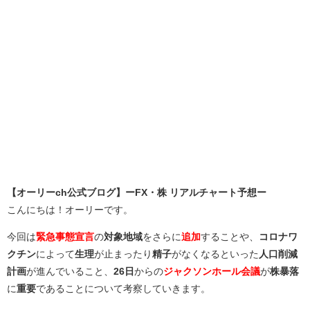
【オーリーch公式ブログ】ーFX・株 リアルチャート予想ー
こんにちは！オーリーです。
今回は
緊急事態宣言
の
対象地域
をさらに
追加
することや、
コロナワ
クチン
によって
生理
が止まったり
精子
がなくなるといった
人口削減
計画
が進んでいること、
26日
からの
ジャクソンホール会議
が
株暴落
に
重要
であることについて考察していきます。