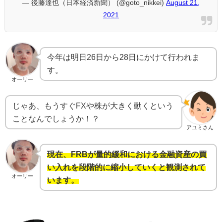
— 後藤達也（日本経済新聞） (@goto_nikkei)
August 21,
2021
今年は明日26日から28日にかけて行われま
す。
オーリー
じゃあ、もうすぐFXや株が大きく動くという
ことなんでしょうか！？
アユミさん
現在、FRBが量的緩和における金融資産の買
い入れを段階的に縮小していくと観測されて
オーリー
います。