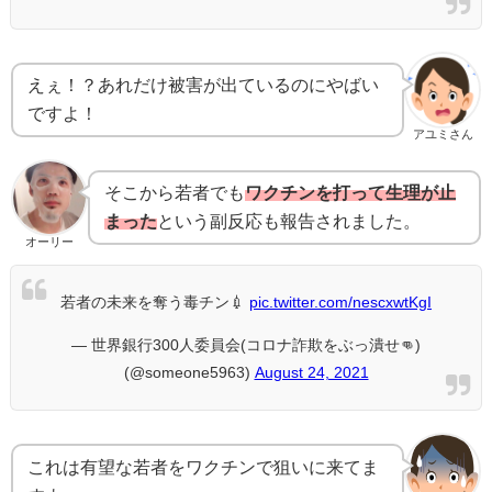
えぇ！？あれだけ被害が出ているのにやばい
ですよ！
アユミさん
そこから若者でも
ワクチンを打って生理が止
まった
という副反応も報告されました。
オーリー
若者の未来を奪う毒チン💉
pic.twitter.com/nescxwtKgI
— 世界銀行300人委員会(コロナ詐欺をぶっ潰せ👊)
(@someone5963)
August 24, 2021
これは有望な若者をワクチンで狙いに来てま