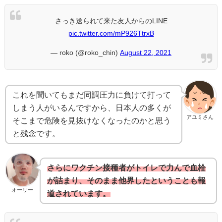
さっき送られて来た友人からのLINE
pic.twitter.com/mP926TtrxB
— roko (@roko_chin)
August 22, 2021
これを聞いてもまだ同調圧力に負けて打って
しまう人がいるんですから、日本人の多くが
アユミさん
そこまで危険を見抜けなくなったのかと思う
と残念です。
さらにワクチン接種者がトイレで力んで血栓
が詰まり、そのまま他界したということも報
オーリー
道されています。