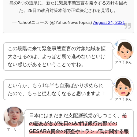
島の8つの道県に、新たに緊急事態宣言を発令する方針を固め
た。25日の政府対策本部で正式決定される見通し。
— Yahoo!ニュース (@YahooNewsTopics)
August 24, 2021
この段階に来て緊急事態宣言の対象地域を拡
大させるのは、よっぽど裏で進めないといけ
アユミさん
ない感じがあるということですね。
というか、もう1年半も自粛ばかり求められ
たので、もっと従わなくなると思いますよ！
アユミさん
日本にはまだまだ支配層残党がしつこく、
そ
の悪あがきが先日のみずほ銀行内部での
オーリー
GESARA資金の窃盗やトランプ氏に関する報