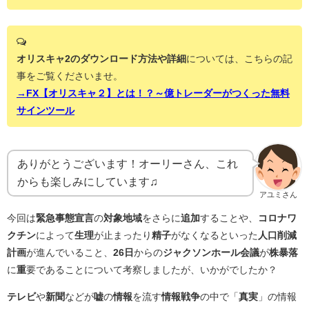
オリスキャ2のダウンロード方法や詳細
については、こちらの記
事をご覧くださいませ。
→FX【オリスキャ２】とは！？～億トレーダーがつくった無料
サインツール
ありがとうございます！オーリーさん、これ
からも楽しみにしています♫
アユミさん
今回は
緊急事態宣言
の
対象地域
をさらに
追加
することや、
コロナワ
クチン
によって
生理
が止まったり
精子
がなくなるといった
人口削減
計画
が進んでいること、
26日
からの
ジャクソンホール会議
が
株暴落
に
重
要であることについて考察しましたが、いかがでしたか？
テレビ
や
新聞
などが
嘘
の
情報
を流す
情報戦争
の中で「
真実
」の情報