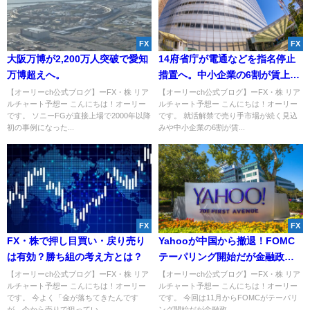
FX
FX
大阪万博が2,200万人突破で愛知
14府省庁が電通などを指名停止
万博超えへ。
措置へ。中小企業の6割が賃上げ
予定か。
【オーリーch公式ブログ】ーFX・株 リア
【オーリーch公式ブログ】ーFX・株 リア
ルチャート予想ー こんにちは！オーリー
ルチャート予想ー こんにちは！オーリー
です。 ソニーFGが直接上場で2000年以降
です。 就活解禁で売り手市場が続く見込
初の事例になった...
みや中小企業の6割が賃...
FX
FX
FX・株で押し目買い・戻り売り
Yahooが中国から撤退！FOMC
は有効？勝ち組の考え方とは？
テーパリング開始だが金融政策
は緩和的に留まる方針に。
【オーリーch公式ブログ】ーFX・株 リア
【オーリーch公式ブログ】ーFX・株 リア
ルチャート予想ー こんにちは！オーリー
ルチャート予想ー こんにちは！オーリー
です。 今よく「金が落ちてきたんです
です。 今回は11月からFOMCがテーパリ
が、今から売りで狙ってい...
ング開始だが金融政...