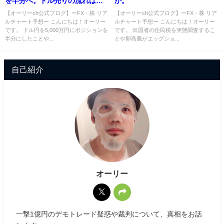
を半分へ。ドル売りの流れは金
か。
（ゴールド）買いから来る？
【オーリーch公式ブログ】ーFX・株 リア
【オーリーch公式ブログ】ーFX・株 リア
ルチャート予想ー こんにちは！オーリー
ルチャート予想ー こんにちは！オーリー
【FX・投機筋】
です。 ドル円を5,000万円にポジションを
です。 出国者の住民税を実態調査するこ
半分にしたことや...
とや卵高騰がエッグショ...
自己紹介
オーリー
一撃1億円のデモトレード疑惑や裁判について、真相をお話