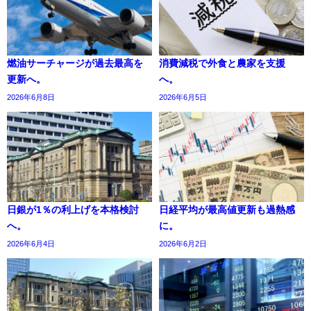
燃油サーチャージが過去最高を
消費減税で外食と農家を支援
更新へ。
へ。
2026年6月8日
2026年6月5日
日銀が1％の利上げを本格検討
日経平均が最高値更新も過熱感
へ。
に。
2026年6月4日
2026年6月2日