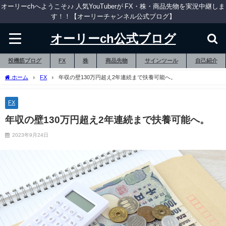
オーリーchへようこそ♪♪ 人気YouTuberが FX・株・商品先物を実況中継しま
す！！【オーリーチャンネル公式ブログ】
オーリーch公式ブログ
投機筋ブログ
FX
株
商品先物
サインツール
自己紹介
ホーム
FX
年収の壁130万円超え2年連続まで扶養可能へ。
FX
年収の壁130万円超え2年連続まで扶養可能へ。
2023年9月24日