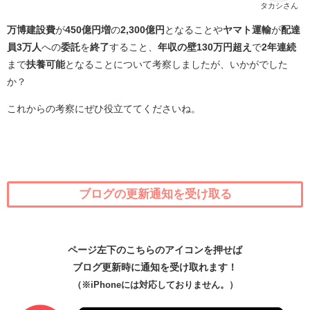
タカシさん
万博建設費
が
450億円増
の
2,300億円
となることや
ヤマト運輸
が
配達
員3万人
への
委託
を
終了
すること、
年収の壁130万円超え
で
2年連続
まで
扶養可能
となることについて考察しましたが、いかがでした
か？
これからの考察にぜひ役立ててくださいね。
ブログの更新通知を受け取る
ページ左下のこちらのアイコンを押せば
ブログ更新時に通知を受け取れます！
（※iPhoneには対応しておりません。）