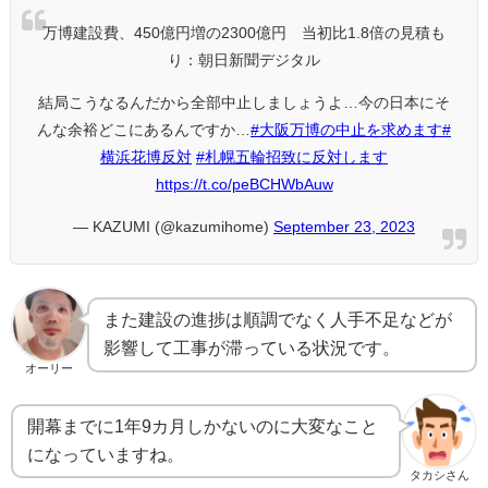
万博建設費、450億円増の2300億円 当初比1.8倍の見積も
り：朝日新聞デジタル
結局こうなるんだから全部中止しましょうよ…今の日本にそ
んな余裕どこにあるんですか…
#大阪万博の中止を求めます
#
横浜花博反対
#札幌五輪招致に反対します
https://t.co/peBCHWbAuw
— KAZUMI (@kazumihome)
September 23, 2023
また建設の進捗は順調でなく人手不足などが
影響して工事が滞っている状況です。
オーリー
開幕までに1年9カ月しかないのに大変なこと
になっていますね。
タカシさん