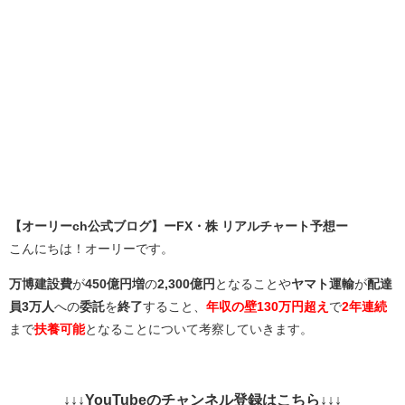
【オーリーch公式ブログ】ーFX・株 リアルチャート予想ー
こんにちは！オーリーです。
万博建設費
が
450億円増
の
2,300億円
となることや
ヤマト運輸
が
配達
員3万人
への
委託
を
終了
すること、
年収の壁130万円超え
で
2年連続
まで
扶養可能
となることについて考察していきます。
↓↓↓YouTubeのチャンネル登録はこちら↓↓↓