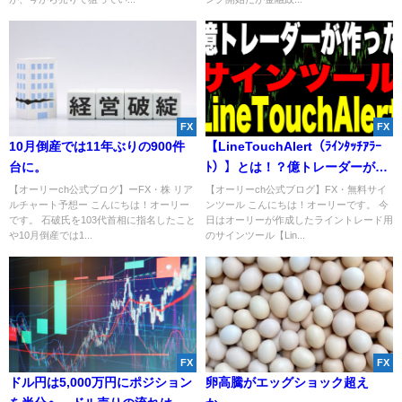
FX
FX
10月倒産では11年ぶりの900件
【LineTouchAlert（ﾗｲﾝﾀｯﾁｱﾗｰ
台に。
ﾄ）】とは！？億トレーダーがつ
くった無料サインツール
【オーリーch公式ブログ】ーFX・株 リア
【オーリーch公式ブログ】FX・無料サイ
ルチャート予想ー こんにちは！オーリー
ンツール こんにちは！オーリーです。 今
です。 石破氏を103代首相に指名したこと
日はオーリーが作成したライントレード用
や10月倒産では1...
のサインツール【Lin...
FX
FX
ドル円は5,000万円にポジション
卵高騰がエッグショック超え