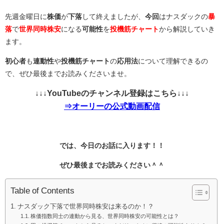
先週金曜日に
株価
が
下落
して終えましたが、
今回
はナスダックの
暴
落
で
世界同時株安
になる
可能性
を
投機筋チャート
から解説していき
ます。
初心者
も
連動性
や
投機筋チャート
の
応用法
について理解できるの
で、ぜひ最後までお読みくださいませ。
↓↓↓YouTubeのチャンネル登録はこちら↓↓↓
⇒オーリーの公式動画配信
では、今日のお話に入ります！！
ぜひ最後までお読みください＾＾
Table of Contents
ナスダック下落で世界同時株安は来るのか！？
株価指数同士の連動から見る、世界同時株安の可能性とは？