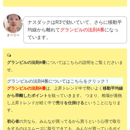
ナスダックはR3で効いていて、さらに移動平
均線から離れて
グランビルの法則4番
になっ
オーリー
ています。
グランビルの法則4番
についてはこちらの説明をご覧くださいま
せ。
グランビルの法則4番についてはこちらをクリック！
グランビルの法則4番
は、上昇トレンド中で勢いよく
移動平均線
から乖離したポイント
を狙っていきます。
つまり、相場が過熱
し上昇トレンドが続く中
で
売りを仕掛ける
ということになりま
す。
初心者
の方なら、みんなが買ってるから買うという心理で取引
をするのはスムーズに取引できても、みんなが買っているポイ