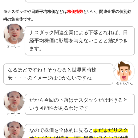
※ナスダックや日経平均株価などは
株価指数
といい、関連企業の個別銘
柄の集合体です。
ナスダック関連企業による下落となれば、日
経平均株価に影響を与えないことと結びつき
オーリー
ます。
なるほどですね！そうなると世界同時株
安・・・のイメージはつかないですね。
タカシさん
だから今回の下落はナスダックだけ起きると
いう可能性があるわけです。
オーリー
なので株価を全体的に見ると
まだまだリスク