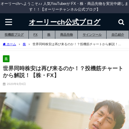
オーリーchへようこそ♪♪ 人気YouTuberが FX・株・商品先物を実況中継しま
す！！【オーリーチャンネル公式ブログ】
オーリーch公式ブログ
投機筋ブログ
FX
株
商品先物
サインツール
自己紹介
ホーム
株
世界同時株安は再び来るのか！？投機筋チャートから解説！
【株・FX】
株
世界同時株安は再び来るのか！？投機筋チャート
から解説！【株・FX】
2020年9月6日