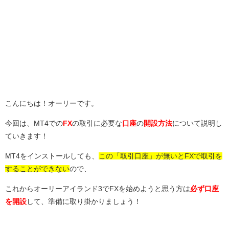
こんにちは！オーリーです。
今回は、MT4での
FX
の取引に必要な
口座
の
開設方法
について説明し
ていきます！
MT4をインストールしても、
この「取引口座」が無いとFXで取引を
することができない
ので、
これからオーリーアイランド3でFXを始めようと思う方は
必ず口座
を開設
して、準備に取り掛かりましょう！