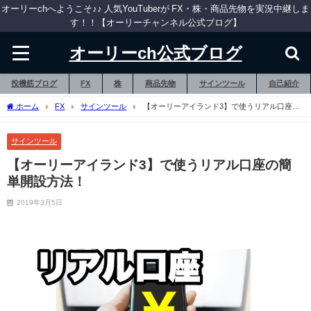
オーリーchへようこそ♪♪ 人気YouTuberが FX・株・商品先物を実況中継しま
す！！【オーリーチャンネル公式ブログ】
オーリーch公式ブログ
投機筋ブログ
FX
株
商品先物
サインツール
自己紹介
ホーム
FX
サインツール
【オーリーアイランド3】で使うリアル口座の
簡単開設方法！
サインツール
【オーリーアイランド3】で使うリアル口座の簡
単開設方法！
2019年3月5日