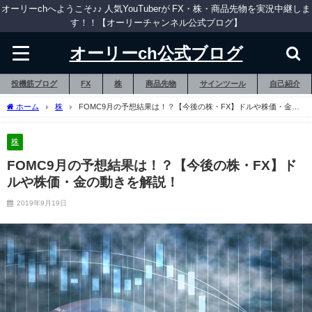
オーリーchへようこそ♪♪ 人気YouTuberが FX・株・商品先物を実況中継しま
す！！【オーリーチャンネル公式ブログ】
オーリーch公式ブログ
投機筋ブログ
FX
株
商品先物
サインツール
自己紹介
ホーム
株
FOMC9月の予想結果は！？【今後の株・FX】ドルや株価・金の
動きを解説！
株
FOMC9月の予想結果は！？【今後の株・FX】ド
ルや株価・金の動きを解説！
2019年9月19日