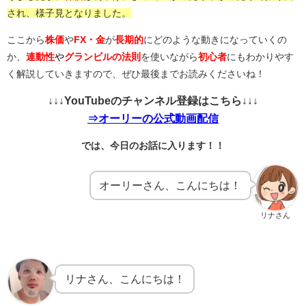
され、様子見となりました。
ここから
株価
や
FX・金
が
長期的
にどのような動きになっていくの
か、
連動性
や
グランビルの法則
を使いながら
初心者
にもわかりやす
く解説していきますので、ぜひ最後までお読みくださいね！
↓↓↓YouTubeのチャンネル登録はこちら↓↓↓
⇒オーリーの公式動画配信
では、今日のお話に入ります！！
オーリーさん、こんにちは！
リナさん
リナさん、こんにちは！