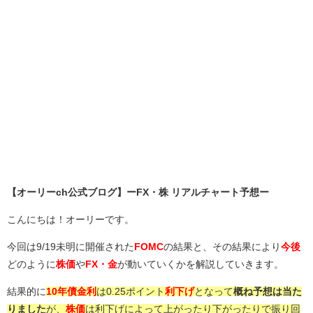
【オーリーch公式ブログ】ーFX・株 リアルチャート予想ー
こんにちは！オーリーです。
今回は9/19未明に開催された
FOMC
の結果と、その結果により
今後
どのように
株価
や
FX・金
が動いていくかを解説していきます。
結果的に
10年債金利
は0.25ポイント
利下げ
となって
概ね予想は当た
りました
が、
株価
は利下げによって上がったり下がったりで振り回