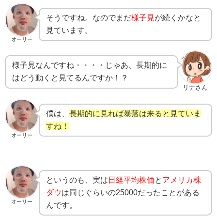
そうですね。なのでまだ
様子見
が続くかなと
見ています。
オーリー
様子見なんですね・・・・じゃあ、長期的に
はどう動くと見てるんですか！？
リナさん
僕は、
長期的に見れば暴落は来ると見ていま
すね！
オーリー
というのも、実は
日経平均株価
と
アメリカ株
ダウ
は同じぐらいの25000だったことがある
オーリー
んです。