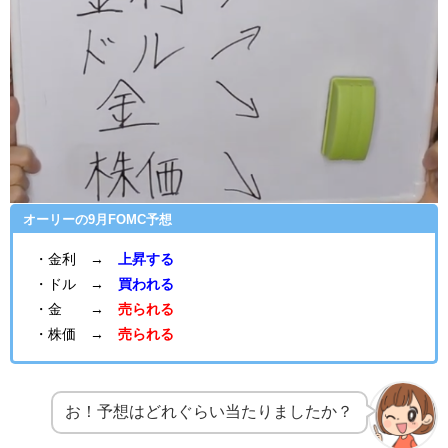
オーリーの9月FOMC予想
・金利 →
上昇する
・ドル →
買われる
・金 →
売られる
・株価 →
売られる
お！予想はどれぐらい当たりましたか？