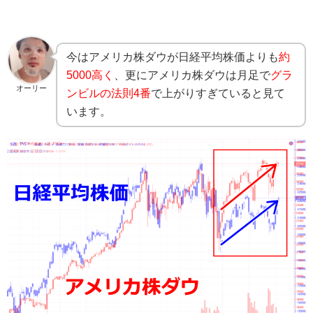
今はアメリカ株ダウが日経平均株価よりも
約
5000高く
、更にアメリカ株ダウは月足で
グラ
オーリー
ンビルの法則4番
で上がりすぎていると見て
います。