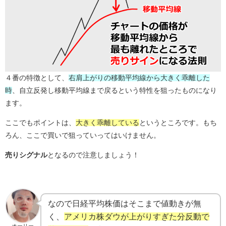
４番の特徴として、
右肩上がりの移動平均線から
大きく乖離した
時
、自立反発し
移動平均線まで戻るという特性を狙った
ものになり
ます。
ここでもポイントは、
大きく乖離している
というところです。
もち
ろん、ここで買いで狙っていってはいけません。
売りシグナル
となるので注意しましょう！
なので日経平均株価はそこまで値動きが無
く、
アメリカ株ダウが上がりすぎた分反動で