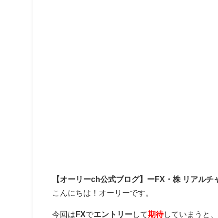
【オーリーch公式ブログ】ーFX・株 リアルチ
こんにちは！オーリーです。
今回は
FX
で
エントリー
して
期待
していまうと