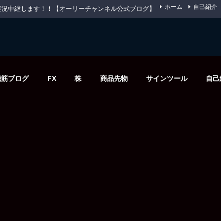
ホーム
自己紹介
先物を実況中継します！！【オーリーチャンネル公式ブログ】
機筋ブログ
FX
株
商品先物
サインツール
自己