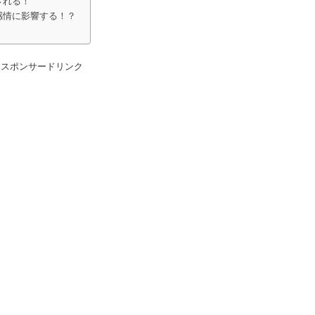
される！
感情に影響する！？
スポンサードリンク