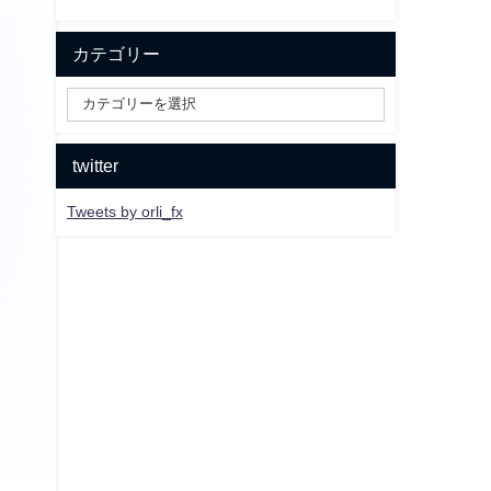
カテゴリー
twitter
Tweets by orli_fx