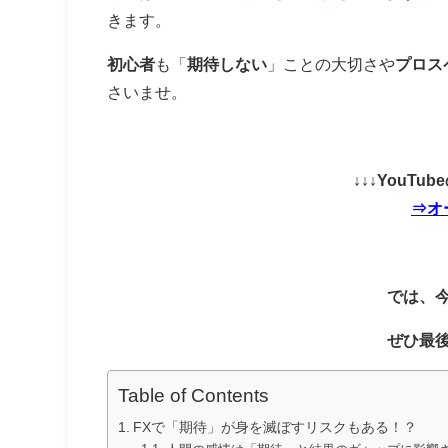
きます。
初心者
も「
期待しない
」ことの大切さや
プロス
さいませ。
↓↓↓YouT
⇒オ
では、
ぜひ最
Table of Contents
FXで「期待」が身を滅ぼすリスクもある！？