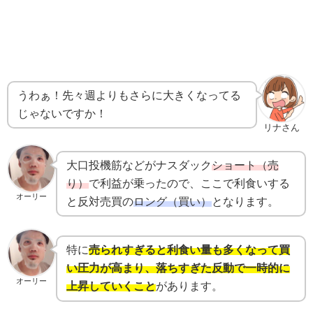
うわぁ！先々週よりもさらに大きくなってる
じゃないですか！
リナさん
大口投機筋などがナスダック
ショート（売
り）
で利益が乗ったので、ここで利食いする
オーリー
と反対売買の
ロング（買い）
となります。
特に
売られすぎると利食い量も多くなって買
い圧力が高まり、落ちすぎた反動で一時的に
オーリー
上昇していくこと
があります。