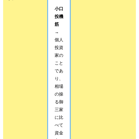
小口
投機
筋
→
個人
投資
家の
こと
であ
り、
相場
の操
る御
三家
に比
べて
資金