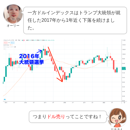
一方ドルインデックスはトランプ大統領が就
任した2017年から1年近く下落を続けまし
オーリー
た。
つまり
ドル売り
ってことですね！
リナさん