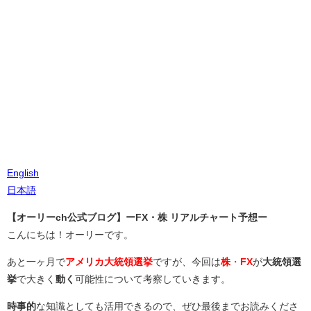
English
日本語
【オーリーch公式ブログ】ーFX・株 リアルチャート予想ー
こんにちは！オーリーです。
あと一ヶ月で
アメリカ大統領選挙
ですが、今回は
株
・
FX
が
大統領選
挙
で大きく
動く
可能性について考察していきます。
時事的
な知識としても活用できるので、ぜひ最後までお読みくださ