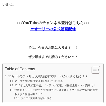
いませ。
↓↓↓YouTubeのチャンネル登録はこちら↓↓↓
⇒オーリーの公式動画配信
では、今日のお話に入ります！！
ぜひ最後までお読みください＾＾
Table of Contents
11月3日のアメリカ大統領選挙で株・FXが大きく動く！？
アメリカ大統領選挙は4年おきに行われる！
2016年の大統領選挙後、「トランプ相場」で株価上昇・ドル売りに！
投機筋チャートではまだ中長期的にリスクオン！？今年の大統領選挙で
も大きく相場が動く！？
ブログの更新通知を受け取る