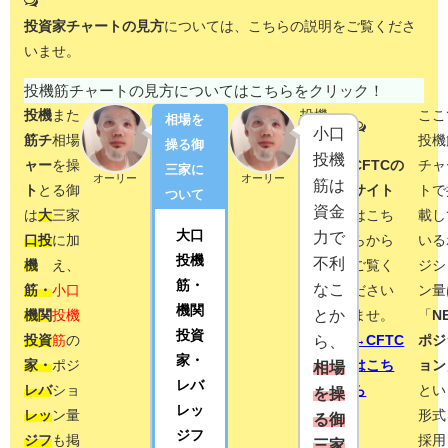
投資家チャートの見方
については、こちらの説明をご覧くださ
いませ。
投機筋チャートの見方についてはこちらをクリック！
投機
また
投機
ここ
相場を
投機
小口
筋チ
相場
筋チ
投機
操る御
筋チ
投機
ャー
を操
ャー
チャ
CFTCの
三家に
オーリー
オーリー
ャー
筋は
ト
と
る御
トは
トで
サイト
ついて
トで
資金
は
大
三家
CFTC
載し
はこち
大口
は
普
力で
口投
に加
とい
いる
らから
投機
通の
不利
機
え、
う海
ジシ
ご覧く
筋・
チャ
なこ
筋・
小口
外の
ン量
ださい
機関
ート
とか
機関
投機
サイ
「
N
ませ。
投資
投資
筋
の
トか
ポジ
→CFTC
から
ら、
家・
家・
ポジ
らデ
ョン
はこち
は見
相場
レバ
レバ
ショ
ータ
とい
ら
るこ
を操
レッ
レッ
ン量
を取
形式
とが
る御
ジフ
ジフ
も掲
って
採用
でき
三家