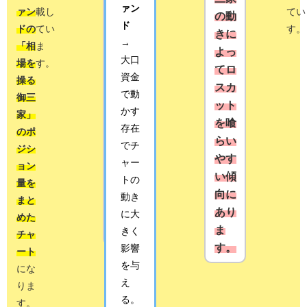
ァン
ァン
載し
お
てい
な
の動
ド
ドの
てい
り、
す。
い、
きに
→
「相
ま
それ
中長
よっ
大口
場を
す。
を和
期的
てロ
資金
操る
訳し
な相
スカ
で動
御三
た上
場の
ット
かす
家」
でチ
動き
を喰
存在
のポ
ャー
を見
らい
でチ
ジシ
トに
るこ
やす
ャー
ョン
まと
とが
い傾
トの
量を
めて
でき
向に
動き
まと
いま
ます
あり
に大
めた
す。
＾＾
ま
きく
チャ
す。
影響
ート
を与
にな
え
りま
る。
す。