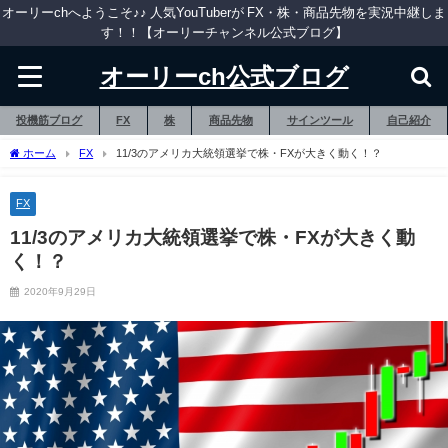
オーリーchへようこそ♪♪ 人気YouTuberが FX・株・商品先物を実況中継しま
す！！【オーリーチャンネル公式ブログ】
オーリーch公式ブログ
投機筋ブログ
FX
株
商品先物
サインツール
自己紹介
ホーム
FX
11/3のアメリカ大統領選挙で株・FXが大きく動く！？
FX
11/3のアメリカ大統領選挙で株・FXが大きく動
く！？
2020年9月29日