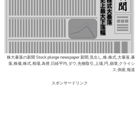
株大暴落の新聞 Stock plunge newspaper 新聞,見出し,株,株式,大暴落,暴
落,株価,株式,相場,為替,日経平均,ダウ,先物取引,上場,円,崩壊,クライシ
ス,倒産,報道
スポンサードリンク